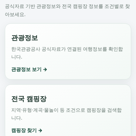
공식자료 기반 관광정보와 전국 캠핑장 정보를 조건별로 찾
아보세요.
관광정보
한국관광공사 공식자료가 연결된 여행정보를 확인합
니다.
관광정보 보기 →
전국 캠핑장
지역·유형·계곡·물놀이 등 조건으로 캠핑장을 검색합
니다.
캠핑장 찾기 →