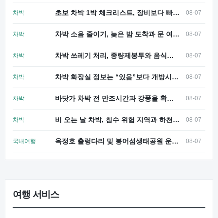
초보 차박 1박 체크리스트, 장비보다 빠뜨리기 쉬운 것들
차박
08-07
차박 소음 줄이기, 늦은 밤 도착과 문 여닫는 소리까지 생각하세요
차박
08-07
차박 쓰레기 처리, 종량제봉투와 음식물 처리 규정을 먼저 확인하세요
차박
08-07
차박 화장실 정보는 “있음”보다 개방시간을 확인하세요
차박
08-07
바닷가 차박 전 만조시간과 강풍을 확인하는 방법
차박
08-07
비 오는 날 차박, 침수 위험 지역과 하천변을 피하는 기준
차박
08-07
옥정호 출렁다리 및 붕어섬생태공원 운영시간과 방문 준비 정보
국내여행
08-07
여행 서비스