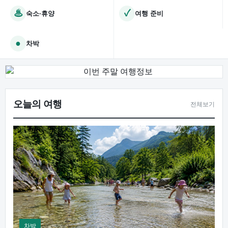
♨
✓
여행게시판
숙소·휴양
여행 준비
●
차박
오늘의 여행
전체보기
차박