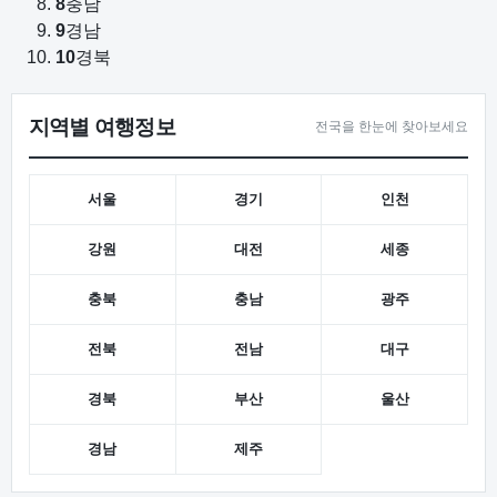
8
충남
9
경남
10
경북
지역별 여행정보
전국을 한눈에 찾아보세요
서울
경기
인천
강원
대전
세종
충북
충남
광주
전북
전남
대구
경북
부산
울산
경남
제주