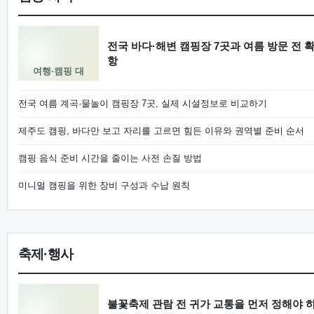
전국 바다·해변 캠핑장 7곳과 여름 방문 전 
항
여행·캠핑 대
표사진 준비
중
전국 여름 계곡·물놀이 캠핑장 7곳, 실제 시설정보로 비교하기
제주도 캠핑, 바다만 보고 자리를 고르면 힘든 이유와 권역별 준비 순서
캠핑 음식 준비 시간을 줄이는 사전 손질 방법
미니멀 캠핑을 위한 장비 구성과 수납 원칙
축제·행사
불꽃축제 관람 전 귀가 교통을 먼저 정해야 