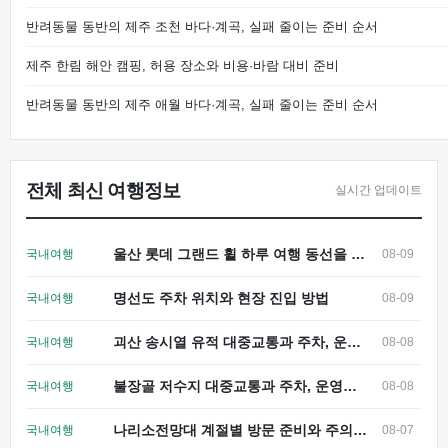
반려동물 동반의 제주 조천 바다·계곡, 실패 줄이는 준비 순서
제주 한림 해안 캠핑, 허용 장소와 비용·바람 대비 준비
반려동물 동반의 제주 애월 바다·계곡, 실패 줄이는 준비 순서
전체 최신 여행정보
실시간 업데이트
울산 롯데 그랜드 휠 하루 여행 동선을 위한 핵심정보
국내여행
08-09
명선도 주차 위치와 현장 진입 방법
국내여행
08-09
괴산 송시열 유적 대중교통과 주차, 운영정보 정리
국내여행
08-08
불장골 저수지 대중교통과 주차, 운영정보 정리
국내여행
08-08
나리소전망대 계절별 방문 준비와 주의사항
국내여행
08-07