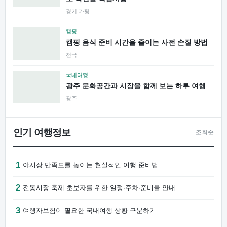
경기 가평
캠핑
캠핑 음식 준비 시간을 줄이는 사전 손질 방법
전국
국내여행
광주 문화공간과 시장을 함께 보는 하루 여행
광주
인기 여행정보
조회순
1
야시장 만족도를 높이는 현실적인 여행 준비법
2
전통시장 축제 초보자를 위한 일정·주차·준비물 안내
3
여행자보험이 필요한 국내여행 상황 구분하기