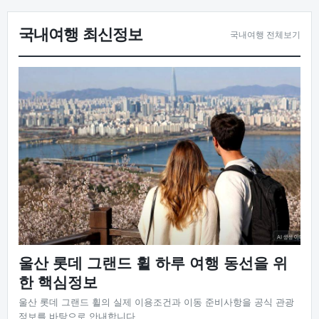
국내여행 최신정보
국내여행 전체보기
울산 롯데 그랜드 휠 하루 여행 동선을 위
한 핵심정보
울산 롯데 그랜드 휠의 실제 이용조건과 이동 준비사항을 공식 관광
정보를 바탕으로 안내합니다.