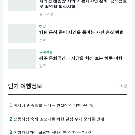
자라섬 캠핑장 차박·자동차야영 준비, 공식정보
로 확인할 핵심사항
경기 가평
캠핑
캠핑 음식 준비 시간을 줄이는 사전 손질 방법
전국
국내여행
광주 문화공간과 시장을 함께 보는 하루 여행
광주
인기 여행정보
조회순
1
야시장 만족도를 높이는 현실적인 여행 준비법
2
전통시장 축제 초보자를 위한 일정·주차·준비물 안내
3
여행자보험이 필요한 국내여행 상황 구분하기