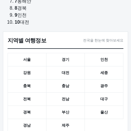
7
동해안
8
경북
9
인천
10
대전
지역별 여행정보
전국을 한눈에 찾아보세요
서울
경기
인천
강원
대전
세종
충북
충남
광주
전북
전남
대구
경북
부산
울산
경남
제주