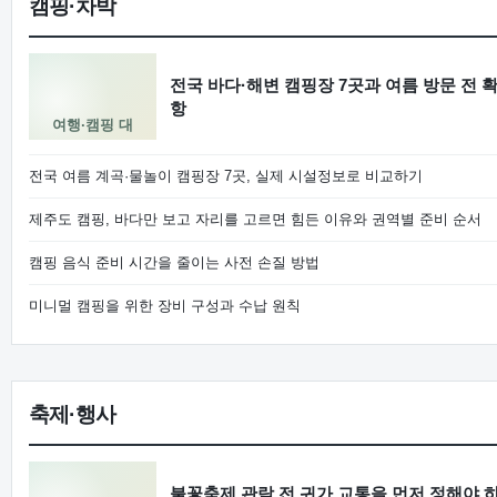
캠핑·차박
전국 바다·해변 캠핑장 7곳과 여름 방문 전 
항
여행·캠핑 대
표사진 준비
중
전국 여름 계곡·물놀이 캠핑장 7곳, 실제 시설정보로 비교하기
제주도 캠핑, 바다만 보고 자리를 고르면 힘든 이유와 권역별 준비 순서
캠핑 음식 준비 시간을 줄이는 사전 손질 방법
미니멀 캠핑을 위한 장비 구성과 수납 원칙
축제·행사
불꽃축제 관람 전 귀가 교통을 먼저 정해야 