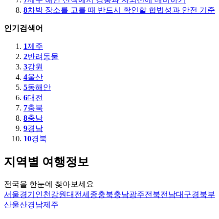
8
차박 장소를 고를 때 반드시 확인할 합법성과 안전 기준
인기검색어
1
제주
2
반려동물
3
강원
4
울산
5
동해안
6
대전
7
충북
8
충남
9
경남
10
경북
지역별 여행정보
전국을 한눈에 찾아보세요
서울
경기
인천
강원
대전
세종
충북
충남
광주
전북
전남
대구
경북
부
산
울산
경남
제주