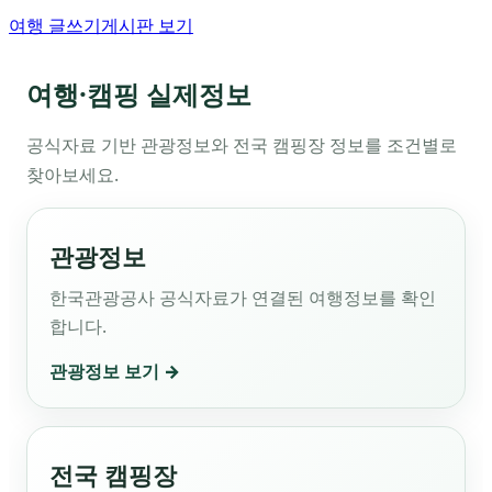
여행 글쓰기
게시판 보기
여행·캠핑 실제정보
공식자료 기반 관광정보와 전국 캠핑장 정보를 조건별로
찾아보세요.
관광정보
한국관광공사 공식자료가 연결된 여행정보를 확인
합니다.
관광정보 보기 →
전국 캠핑장