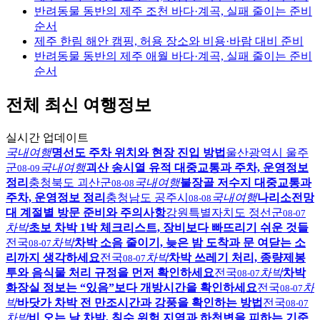
반려동물 동반의 제주 조천 바다·계곡, 실패 줄이는 준비
순서
제주 한림 해안 캠핑, 허용 장소와 비용·바람 대비 준비
반려동물 동반의 제주 애월 바다·계곡, 실패 줄이는 준비
순서
전체 최신 여행정보
실시간 업데이트
국내여행
명선도 주차 위치와 현장 진입 방법
울산광역시 울주
군
국내여행
괴산 송시열 유적 대중교통과 주차, 운영정보
08-09
정리
충청북도 괴산군
국내여행
불장골 저수지 대중교통과
08-08
주차, 운영정보 정리
충청남도 공주시
국내여행
나리소전망
08-08
대 계절별 방문 준비와 주의사항
강원특별자치도 정선군
08-07
차박
초보 차박 1박 체크리스트, 장비보다 빠뜨리기 쉬운 것들
전국
차박
차박 소음 줄이기, 늦은 밤 도착과 문 여닫는 소
08-07
리까지 생각하세요
전국
차박
차박 쓰레기 처리, 종량제봉
08-07
투와 음식물 처리 규정을 먼저 확인하세요
전국
차박
차박
08-07
화장실 정보는 “있음”보다 개방시간을 확인하세요
전국
차
08-07
박
바닷가 차박 전 만조시간과 강풍을 확인하는 방법
전국
08-07
차박
비 오는 날 차박, 침수 위험 지역과 하천변을 피하는 기준