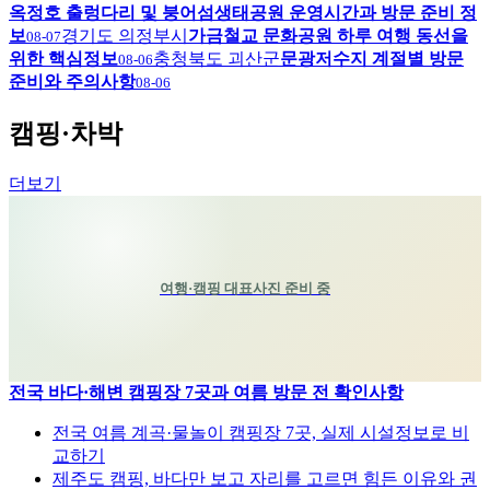
옥정호 출렁다리 및 붕어섬생태공원 운영시간과 방문 준비 정
보
경기도 의정부시
가금철교 문화공원 하루 여행 동선을
08-07
위한 핵심정보
충청북도 괴산군
문광저수지 계절별 방문
08-06
준비와 주의사항
08-06
캠핑·차박
더보기
여행·캠핑 대표사진 준비 중
전국 바다·해변 캠핑장 7곳과 여름 방문 전 확인사항
전국 여름 계곡·물놀이 캠핑장 7곳, 실제 시설정보로 비
교하기
제주도 캠핑, 바다만 보고 자리를 고르면 힘든 이유와 권