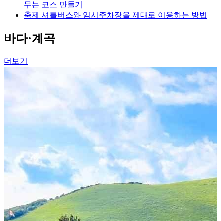
무는 코스 만들기
축제 셔틀버스와 임시주차장을 제대로 이용하는 방법
바다·계곡
더보기