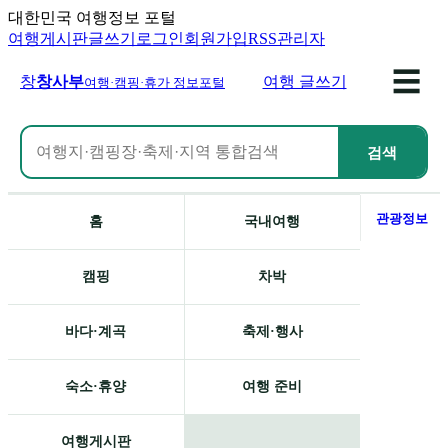
대한민국 여행정보 포털
여행게시판
글쓰기
로그인
회원가입
RSS
관리자
☰
창
창사부
여행 글쓰기
여행·캠핑·휴가 정보포털
검색
관광정보
홈
국내여행
캠핑
차박
바다·계곡
축제·행사
숙소·휴양
여행 준비
여행게시판