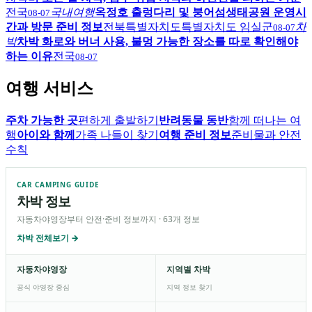
전국
국내여행
옥정호 출렁다리 및 붕어섬생태공원 운영시
08-07
간과 방문 준비 정보
전북특별자치도특별자치도 임실군
차
08-07
박
차박 화로와 버너 사용, 불멍 가능한 장소를 따로 확인해야
하는 이유
전국
08-07
여행 서비스
주차 가능한 곳
편하게 출발하기
반려동물 동반
함께 떠나는 여
행
아이와 함께
가족 나들이 찾기
여행 준비 정보
준비물과 안전
수칙
CAR CAMPING GUIDE
차박 정보
자동차야영장부터 안전·준비 정보까지 · 63개 정보
차박 전체보기 →
자동차야영장
지역별 차박
공식 야영장 중심
지역 정보 찾기