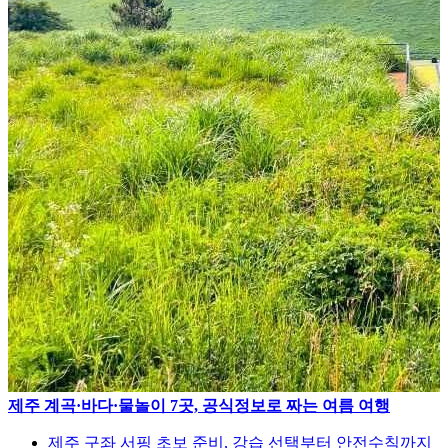
제주 계곡·바다·물놀이 7곳, 공식정보로 짜는 여름 여행
제주 구좌 서핑 초보 준비, 강습 선택부터 안전수칙까지