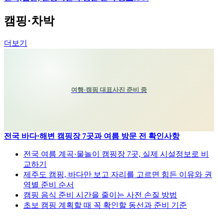
캠핑·차박
더보기
여행·캠핑 대표사진 준비 중
전국 바다·해변 캠핑장 7곳과 여름 방문 전 확인사항
전국 여름 계곡·물놀이 캠핑장 7곳, 실제 시설정보로 비
교하기
제주도 캠핑, 바다만 보고 자리를 고르면 힘든 이유와 권
역별 준비 순서
캠핑 음식 준비 시간을 줄이는 사전 손질 방법
초보 캠핑 계획할 때 꼭 확인할 동선과 준비 기준