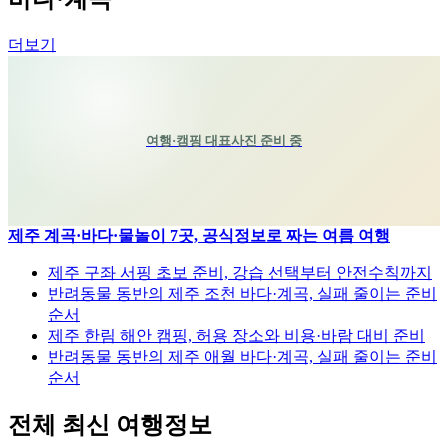
더보기
여행·캠핑 대표사진 준비 중
제주 계곡·바다·물놀이 7곳, 공식정보로 짜는 여름 여행
제주 구좌 서핑 초보 준비, 강습 선택부터 안전수칙까지
반려동물 동반의 제주 조천 바다·계곡, 실패 줄이는 준비
순서
제주 한림 해안 캠핑, 허용 장소와 비용·바람 대비 준비
반려동물 동반의 제주 애월 바다·계곡, 실패 줄이는 준비
순서
전체 최신 여행정보