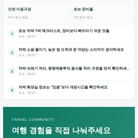
안전·이용규정
초보 준비물
주차·취사·화로
1박 준비 체크
초보 차박 1박 체크리스트, 장비보다 빠뜨리기 쉬운 것들
1
전국 · 08-07
차박 소음 줄이기, 늦은 밤 도착과 문 여닫는 소리까지 생각하세요
2
전국 · 08-07
차박 쓰레기 처리, 종량제봉투와 음식물 처리 규정을 먼저 확인하세요
3
전국 · 08-07
차박 화장실 정보는 “있음”보다 개방시간을 확인하세요
4
전국 · 08-07
TRAVEL COMMUNITY
여행 경험을 직접 나눠주세요