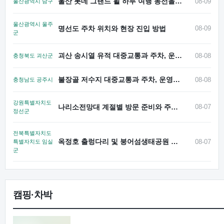
울산 롯데 그랜드 휠 하루 여행 동선을 위한 핵심정보
08-09
울산광역시 남구
울산광역시 울주
명선도 주차 위치와 현장 진입 방법
08-09
군
괴산 송시열 유적 대중교통과 주차, 운영정보 정리
08-08
충청북도 괴산군
불장골 저수지 대중교통과 주차, 운영정보 정리
08-08
충청남도 공주시
강원특별자치도
나리소전망대 계절별 방문 준비와 주의사항
08-07
정선군
전북특별자치도
옥정호 출렁다리 및 붕어섬생태공원 운영시간과 방문 준비 정보
08-07
특별자치도 임실
군
캠핑·차박