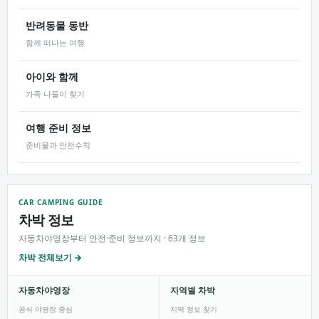
반려동물 동반
함께 떠나는 여행
아이와 함께
가족 나들이 찾기
여행 준비 정보
준비물과 안전수칙
CAR CAMPING GUIDE
차박 정보
자동차야영장부터 안전·준비 정보까지 · 63개 정보
차박 전체보기 →
자동차야영장
지역별 차박
공식 야영장 중심
지역 정보 찾기