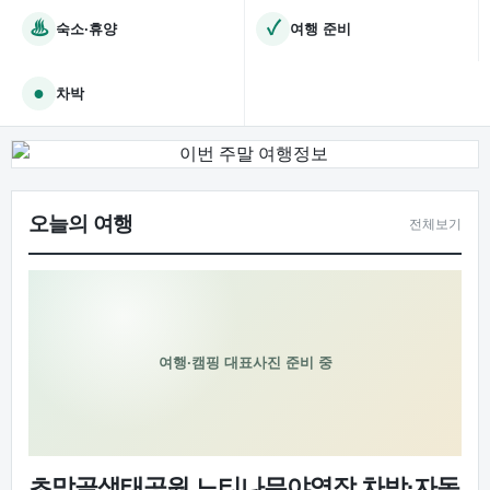
♨
✓
여행게시판
숙소·휴양
여행 준비
●
차박
오늘의 여행
전체보기
여행·캠핑 대표사진 준비 중
초막골생태공원 느티나무야영장 차박·자동