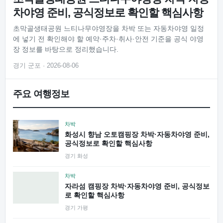
차야영 준비, 공식정보로 확인할 핵심사항
초막골생태공원 느티나무야영장을 차박 또는 자동차야영 일정
에 넣기 전 확인해야 할 예약·주차·취사·안전 기준을 공식 야영
장 정보를 바탕으로 정리했습니다.
경기 군포 · 2026-08-06
주요 여행정보
차박
화성시 향남 오토캠핑장 차박·자동차야영 준비,
공식정보로 확인할 핵심사항
경기 화성
차박
자라섬 캠핑장 차박·자동차야영 준비, 공식정보
로 확인할 핵심사항
경기 가평